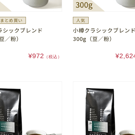
まとめ買い
人気
ラシックブレンド
小樽クラシックブレ
（豆／粉）
300g（豆／粉）
¥972
¥2,62
（税込）