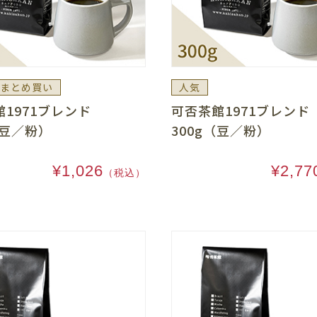
まとめ買い
人気
館1971ブレンド
可否茶館1971ブレン
（豆／粉）
300g（豆／粉）
¥1,026
¥2,77
（税込）