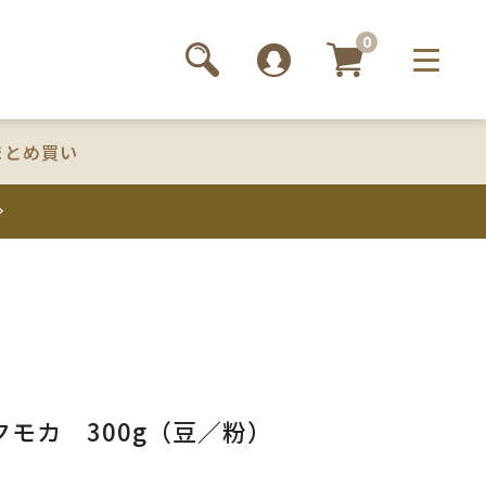
0
まとめ買い
クモカ 300g（豆／粉）