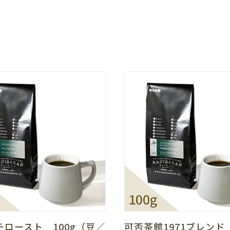
チロースト 100g（豆／
可否茶館1971ブレン