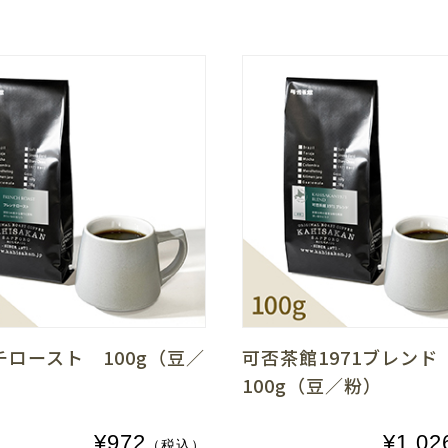
チロースト 100g（豆／
可否茶館1971ブレン
100g（豆／粉）
¥972
¥1,02
（税込）