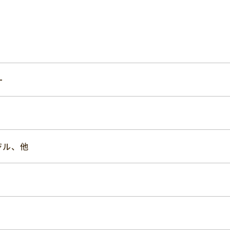
ー
ジル、他