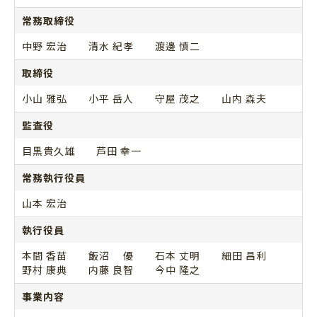
常務取締役
中野 宏治 清水 紀孝 渡邊 慎二
取締役
小山 雅弘 小平 岳人 守屋 茂之 山内 森夫
監査役
目黒貴久雄 芦田 幸一
常務執行役員
山本 宏治
執行役員
本間 香苗 飯沼 優 石本 丈明 細田 昌利
野村 康典 内藤 良智 今中 隆之
事業内容