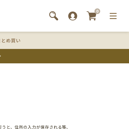
0
まとめ買い
録
行うと、住所の入力が保存される等、