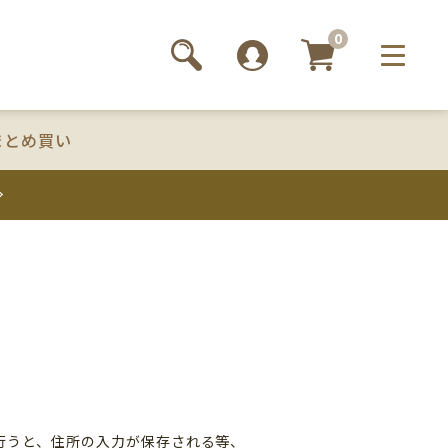
0
まとめ買い
録
行うと、住所の入力が保存される等、